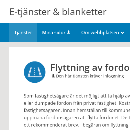
Välkommen
E-tjänster & blanketter
till
e-
tjänster
Tjänster
Mina sidor
Om webbplatsen
_
-
Flens
kommun
Flyttning av ford
Den här tjänsten kräver inloggning
Som fastighetsägare är det möjligt att ta hjälp 
eller dumpade fordon från privat fastighet. Kost
fastighetsägaren. Innan hemställan till kommune
uppmana fordonsägaren att flytta fordonet. Dett
ett rekommenderat brev. I begäran om flyttning a