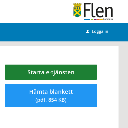
Logga in
u
Starta e-tjänsten
Hämta blankett
(pdf, 854 KB)