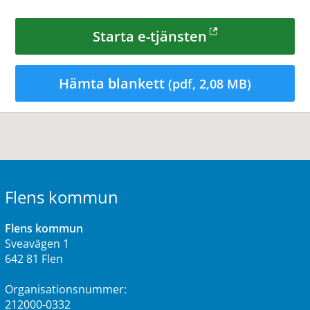
Starta e-tjänsten
Hämta blankett
(pdf, 2,08 MB)
Flens kommun
Flens kommun
Sveavägen 1
642 81 Flen
Organisationsnummer:
212000-0332