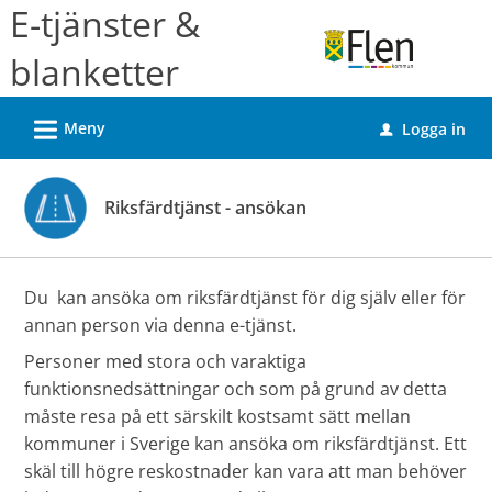
Välkommen
E-tjänster &
till
blanketter
e-
tjänster
L
Meny
Logga in
-
u
Flens
kommun
Riksfärdtjänst - ansökan
Du kan ansöka om riksfärdtjänst för dig själv eller för
annan person via denna e-tjänst.
Personer med stora och varaktiga
funktionsnedsättningar och som på grund av detta
måste resa på ett särskilt kostsamt sätt mellan
kommuner i Sverige kan ansöka om riksfärdtjänst. Ett
skäl till högre reskostnader kan vara att man behöver