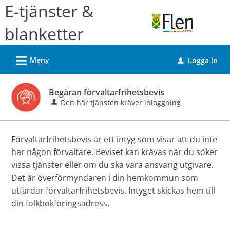
Välkommen
E-tjänster &
till
blanketter
e-
tjänster
L
Meny
Logga in
-
u
Flens
kommun
Begäran förvaltarfrihetsbevis
Den här tjänsten kräver inloggning
Förvaltarfrihetsbevis är ett intyg som visar att du inte
har någon förvaltare. Beviset kan krävas när du söker
vissa tjänster eller om du ska vara ansvarig utgivare.
Det är överförmyndaren i din hemkommun som
utfärdar förvaltarfrihetsbevis. Intyget skickas hem till
din folkbokföringsadress.