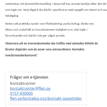
medverkan vid domstolsförhandling. I dessa fall kan arvode beviljas efter den tid
som lagts ner. Varje åtgärd ska därför specificeras med uppgift om datum och ex
tidsåtgång.
Notera att praktiska sysslor som flyttstädning, packa bohag, skotta snö,
tillsyn och underhåll av huvudmannens fastighet m.m. inte ingår i
förordnandet och därför inte ger något arvode.
Observera att en överenskommelse ska träffas med nämnden INNAN du
företar åtgärder som du anser vara extraordinära. Kontakta
överförmyndarkontoret!
Frågor om e-tjänsten
Kontaktcenter
kontaktcenter@flen.se
0157-430000
flen.se/kontakta-oss/kontakt-oppettider