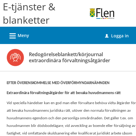
Välkommen
E-tjänster &
till
blanketter
e-
tjänster
L
Meny
Logga in
-
u
Flens
kommun
Redogörelseblankett/körjournal
extraordinära förvaltningsåtgärder
EFTER ÖVERENSKOMMELSE MED ÖVERFÖRMYNDARNÄMNDEN
Extraordinära förvaltningsåtgärder för att bevaka huvudmannens rätt
Vid speciella händelser kan en god man eller förvaltare behöva vidta åtgärder fö
att bevaka huvudmannens juridiska rätt, utöver den normala förvaltningen av
huvudmannens egendom och den personliga omvårdnaden. Det gäller t.ex. om
huvudmannen blir dödsbodelägare, vid avveckling av boende eller försäljning av
fastighet, vid omfattande skuldsanering eller kvalificerat juridiskt arbete såsom