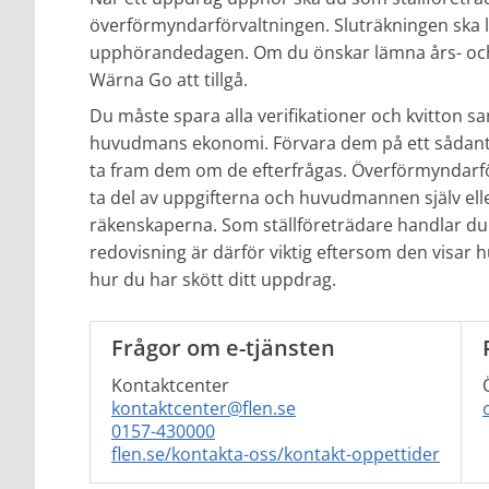
överförmyndarförvaltningen. Sluträkningen ska
upphörandedagen. Om du önskar lämna års- och sl
Wärna Go att tillgå.
Du måste spara alla verifikationer och kvitton sa
huvudmans ekonomi. Förvara dem på ett sådant sä
ta fram dem om de efterfrågas. Överförmyndarfö
ta del av uppgifterna och huvudmannen själv eller
räkenskaperna. Som ställföreträdare handlar d
redovisning är därför viktig eftersom den visa
hur du har skött ditt uppdrag.
Frågor om e-tjänsten
Kontaktcenter
kontaktcenter@flen.se
0157-430000
flen.se/kontakta-oss/kontakt-oppettider