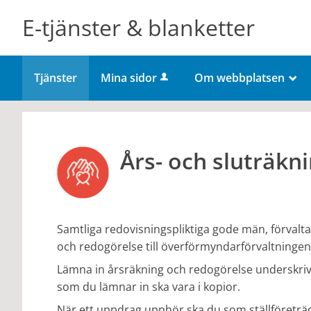
Välkommen
E-tjänster & blanketter
till
e-
tjänster
Tjänster
Mina sidor
Om webbplatsen
_
-
Flens
kommun
Års- och sluträkn
Samtliga redovisningspliktiga gode män, förval
och redogörelse till överförmyndarförvaltningen 
Lämna in årsräkning och redogörelse underskrivna
som du lämnar in ska vara i kopior.
När ett uppdrag upphör ska du som ställföreträdar