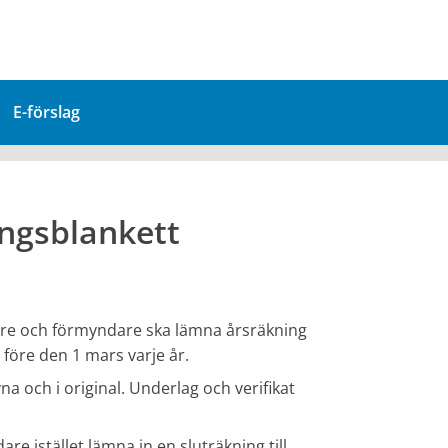
E-förslag
ingsblankett
tare och förmyndare ska lämna årsräkning
före den 1 mars varje år.
 och i original. Underlag och verifikat
e istället lämna in en sluträkning till