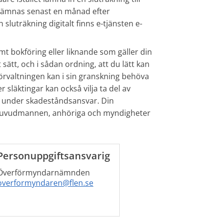
 lämnas senast en månad efter
uträkning digitalt finns e-tjänsten e-
mt bokföring eller liknande som gäller din
tt, och i sådan ordning, att du lätt kan
rvaltningen kan i sin granskning behöva
 släktingar kan också vilja ta del av
u under skadeståndsansvar. Din
r huvudmannen, anhöriga och myndigheter
Personuppgiftsansvarig
Överförmyndarnämnden
overformyndaren@flen.se