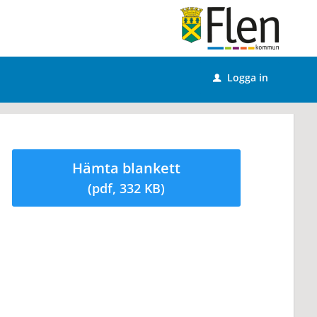
Logga in
u
Hämta blankett
(pdf, 332 KB)